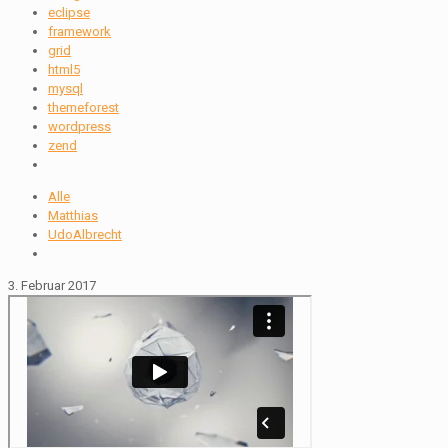
eclipse
framework
grid
html5
mysql
themeforest
wordpress
zend
Alle
Matthias
UdoAlbrecht
3. Februar 2017