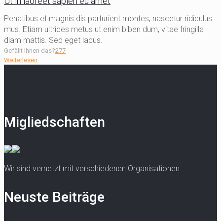
Ut in laoreet sapien eu amet
Penatibus et magnis dis parturient montes, nascetur ridiculus
mus. Etiam ultrices metus ut enim biben dum, vitae fringilla
diam mattis. Sed eget lacus.
Gefällt Ihnen das?
277
Weiterlesen
Migliedschaften
Wir sind vernetzt mit verschiedenen Organisationen.
Neuste Beiträge