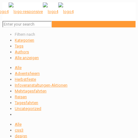
Filtern nach
Kategorien
Tags
Authors
Alle anzeigen
Alle
Adventsfeiern
Herbstfeste
Infoveranstaltungen-Aktionen
Mehrtagesfahrten
Reisen
Tagesfahrten
Uncategorized
Alle
css3
design