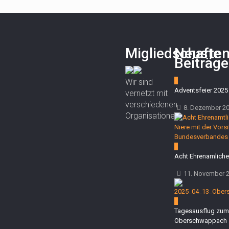
Migliedschafte
Neuste
Beiträge
0
Wir sind
Adventsfeier 2025
vernetzt mit
verschiedenen
8. Dezember 2
Organisationen.
0
Acht Ehrenamliche 
11. November 
0
Tagesausflug zum
Oberschwappach