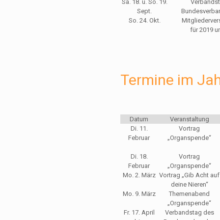
Sa. 18. u. So. 19.
Verbands
Sept.
Bundesverba
So. 24. Okt.
Mitgliederv
für 2019 u
Termine im Ja
Datum
Veranstaltung
Di. 11.
Vortrag
Februar
„Organspende“
Di. 18.
Vortrag
Februar
„Organspende“
Mo. 2. März
Vortrag „Gib Acht auf
deine Nieren“
Mo. 9. März
Themenabend
„Organspende“
Fr. 17. April
Verbandstag des