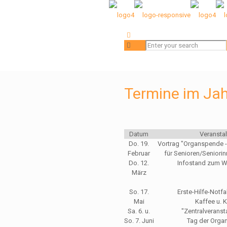
Termine im Ja
Datum
Veransta
Do. 19.
Vortrag "Organspende 
Februar
für Senioren/Seniorinn
Do. 12.
Infostand zum W
März
So. 17.
Erste-Hilfe-Notfal
Mai
Kaffee u. 
Sa. 6. u.
"Zentralverans
So. 7. Juni
Tag der Orga