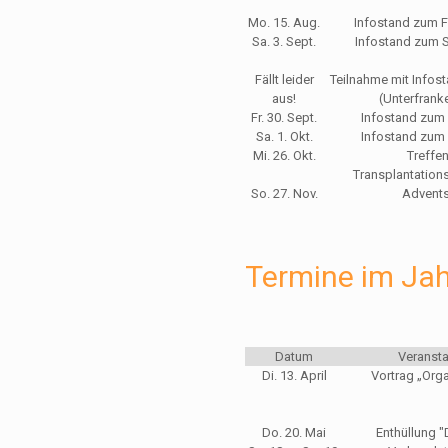
Mo. 15. Aug.
Infostand zum 
Sa. 3. Sept.
Infostand zum S
Fällt leider
Teilnahme mit Infos
aus!
(Unterfran
Fr. 30. Sept.
Infostand zum
Sa. 1. Okt.
Infostand zum
Mi. 26. Okt.
Treffen
Transplantation
So. 27. Nov.
Advents
Termine im Ja
Datum
Veransta
Di. 13. April
Vortrag „Org
Do. 20. Mai
Enthüllung 