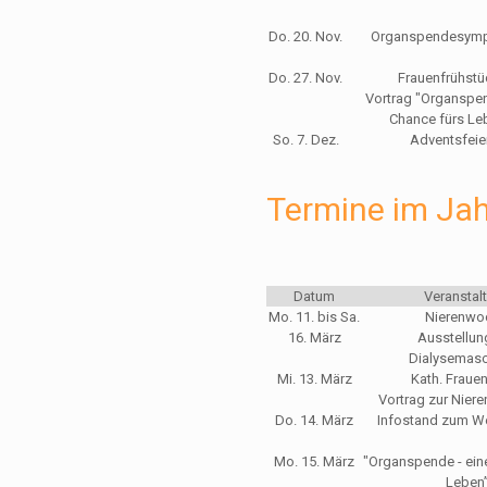
Do. 20. Nov.
Organspendesym
Do. 27. Nov.
Frauenfrühstü
Vortrag "Organspe
Chance fürs Le
So. 7. Dez.
Adventsfeie
Termine im Ja
Datum
Veranstal
Mo. 11. bis Sa.
Nierenwo
16. März
Ausstellun
Dialysemasc
Mi. 13. März
Kath. Fraue
Vortrag zur Niere
Do. 14. März
Infostand zum We
Mo. 15. März
"Organspende - ein
Leben