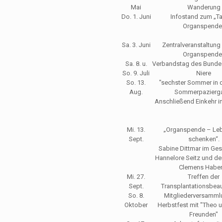
Mai
Wanderung
Do. 1. Juni
Infostand zum „T
Organspende
Sa. 3. Juni
Zentralveranstaltung
Organspende
Sa. 8. u.
Verbandstag des Bund
So. 9. Juli
Niere
So. 13.
"sechster Sommer in d
Aug.
Sommerpazierg
Anschließend Einkehr 
Mi. 13.
„Organspende – Leb
Sept.
schenken“.
Sabine Dittmar im Ges
Hannelore Seitz und d
Clemens Haber
Mi. 27.
Treffen der
Sept.
Transplantationsbea
So. 8.
Mitgliederversamml
Oktober
Herbstfest mit "Theo 
Freunden"