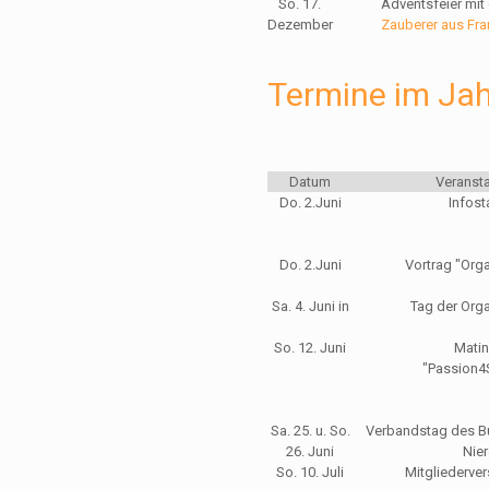
So. 17.
Adventsfeier mi
Dezember
Zauberer aus Fr
Termine im Ja
Datum
Veranst
Do. 2.Juni
Infos
Do. 2.Juni
Vortrag "Or
Sa. 4. Juni in
Tag der Or
So. 12. Juni
Mati
"Passion4
Sa. 25. u. So.
Verbandstag des 
26. Juni
Nier
So. 10. Juli
Mitgliederv