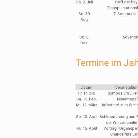
Do. 2. Juli
Treff der ba
Transplantations
So. 30.
7. Sommer in 
Aug.
So. 6.
Adventsf
Dez.
Termine im Ja
Datum
Veranstaltu
Fr. 14. bis
Symposium „Her
Sa. 15. Feb.
Nierentage
Mi. 12. März
Infostand zum Welt
So. 13. April
Schlossführung und E
der Winzerfamilie
Mi. 16. April
Vortrag "Organspe
Chance fürs Le