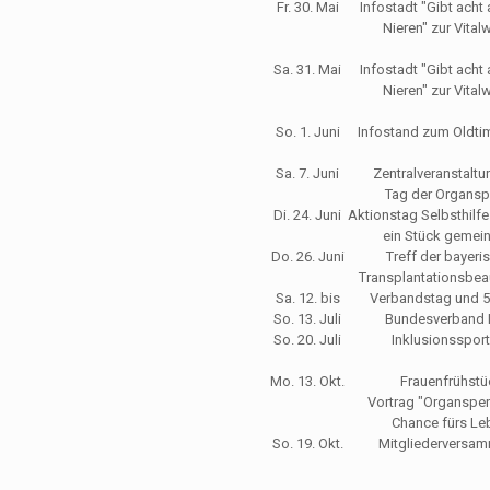
Fr. 30. Mai
Infostadt "Gibt acht
Nieren" zur Vita
Sa. 31. Mai
Infostadt "Gibt acht
Nieren" zur Vita
So. 1. Juni
Infostand zum Oldtim
Sa. 7. Juni
Zentralveranstalt
Tag der Organs
Di. 24. Juni
Aktionstag Selbsthilfe
ein Stück gemei
Do. 26. Juni
Treff der bayeri
Transplantationsbea
Sa. 12. bis
Verbandstag und 5
So. 13. Juli
Bundesverband 
So. 20. Juli
Inklusionssport
Mo. 13. Okt.
Frauenfrühstü
Vortrag "Organspe
Chance fürs Le
So. 19. Okt.
Mitgliederversa