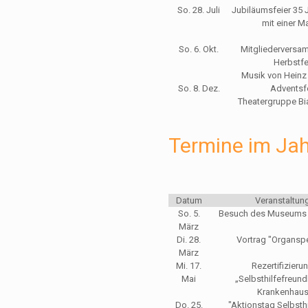
So. 28. Juli
Jubiläumsfeier 35 J
mit einer M
So. 6. Okt.
Mitgliederversa
Herbstfe
Musik von Hein
So. 8. Dez.
Adventsf
Theatergruppe Bi
Termine im Ja
Datum
Veranstaltun
So. 5.
Besuch des Museums
März
Di. 28.
Vortrag "Organsp
März
Mi. 17.
Rezertifizieru
Mai
„Selbsthilfefreund
Krankenhau
Do. 25.
"Aktionstag Selbsthi