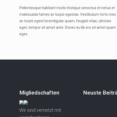
Pellentesque habitant morbi tristique senectus et netus et
malesuada fames ac turpis egestas. Vestibulum torto mes
ac turpis egest loremligular quam, feugiat vitae, ultricies
eget, tempor sit amet ante. Donec eu lib ero sit amet quam
eges.
Migliedschaften
Neuste Beitr
Wir sind vernetzt mit