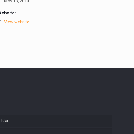
May 13, 2014
ebsite:
View website
t
ilder