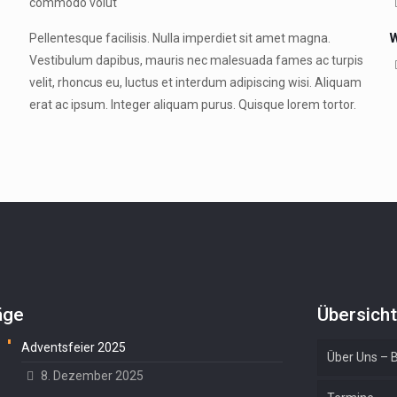
commodo volut
W
Pellentesque facilisis. Nulla imperdiet sit amet magna.
Vestibulum dapibus, mauris nec malesuada fames ac turpis
velit, rhoncus eu, luctus et interdum adipiscing wisi. Aliquam
erat ac ipsum. Integer aliquam purus. Quisque lorem tortor.
äge
Übersich
Adventsfeier 2025
Über Uns – B
8. Dezember 2025